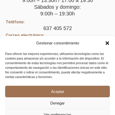
9:00h – 13:30h / 17:00 a 19:30
Sábados y domingo:
9:00h – 19:30h
Teléfono:
637 405 572
Correo electrónico:
kandasfloralhome@gmail.com
Gestionar consentimiento
Cómo llegar
Para ofrecer las mejores experiencias, utilizamos tecnologías como las
cookies para almacenar y/o acceder a la información del dispositivo. El
consentimiento de estas tecnologías nos permitirá procesar datos como el
comportamiento de navegación o las identificaciones únicas en este sitio.
Legal
No consentir o retirar el consentimiento, puede afectar negativamente a
ciertas características y funciones.
Aviso legal
Aceptar
Política de privacidad
Política de cookies (UE)
Denegar
Política de envíos y devoluciones
Ver preferencias