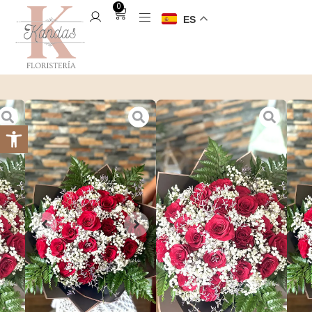
0
ES
Ramo de 24
rosas rojas
79,95
€
Ramo de 24 rosas.
Con papel coreano.
2 disponibles
Añadir al carrito