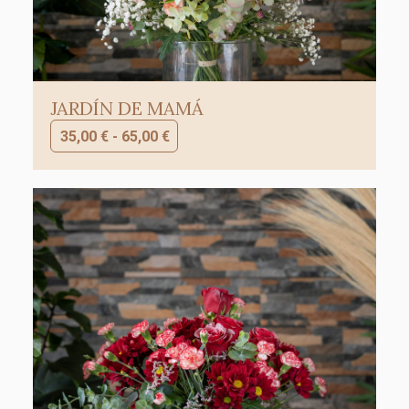
JARDÍN DE MAMÁ
35,00
€
-
65,00
€