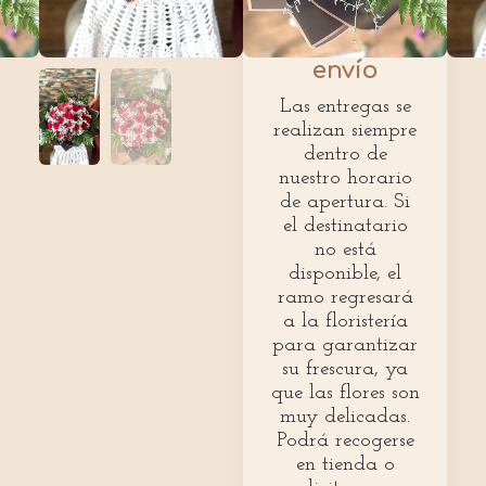
Políticas de
envío
Las entregas se
realizan siempre
dentro de
nuestro horario
de apertura. Si
el destinatario
no está
disponible, el
ramo regresará
a la floristería
para garantizar
su frescura, ya
que las flores son
muy delicadas.
Podrá recogerse
en tienda o