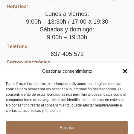
Horarios:
Lunes a viernes:
9:00h – 13:30h / 17:00 a 19:30
Sábados y domingo:
9:00h – 19:30h
Teléfono:
637 405 572
Correo electrónico:
kandasfloralhome@gmail.com
Gestionar consentimiento
Cómo llegar
Para ofrecer las mejores experiencias, utilizamos tecnologías como las
cookies para almacenar y/o acceder a la información del dispositivo. El
consentimiento de estas tecnologías nos permitirá procesar datos como el
comportamiento de navegación o las identificaciones únicas en este sitio.
Legal
No consentir o retirar el consentimiento, puede afectar negativamente a
ciertas características y funciones.
Aviso legal
Aceptar
Política de privacidad